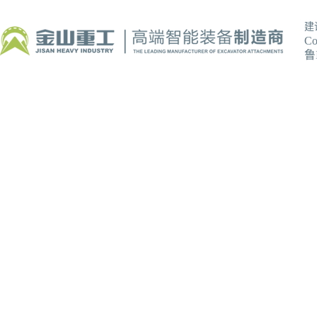
建
C
鲁