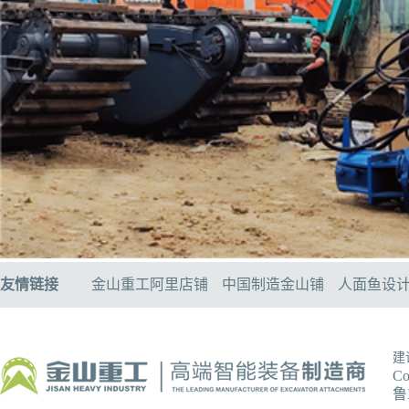
友情链接
金山重工阿里店铺
中国制造金山铺
人面鱼设
建
C
鲁